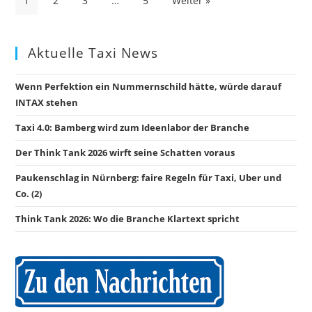
1
2
3
…
5
Weiter »
der
Beiträge
Aktuelle Taxi News
Wenn Perfektion ein Nummernschild hätte, würde darauf
INTAX stehen
Taxi 4.0: Bamberg wird zum Ideenlabor der Branche
Der Think Tank 2026 wirft seine Schatten voraus
Paukenschlag in Nürnberg: faire Regeln für Taxi, Uber und
Co. (2)
Think Tank 2026: Wo die Branche Klartext spricht