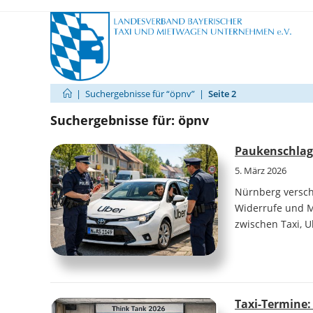
Zum
Inhalt
springen
|
Suchergebnisse für
“öpnv”
|
Seite 2
Suchergebnisse für: öpnv
Paukenschlag i
5. März 2026
Nürnberg versch
Widerrufe und M
zwischen Taxi, U
Taxi-Termine: