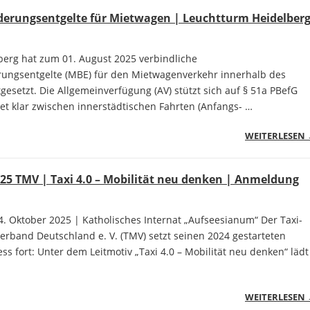
derungsentgelte für Mietwagen | Leuchtturm Heidelber
berg hat zum 01. August 2025 verbindliche
ungsentgelte (MBE) für den Mietwagenverkehr innerhalb des
tgesetzt. Die Allgemeinverfügung (AV) stützt sich auf § 51a PBefG
et klar zwischen innerstädtischen Fahrten (Anfangs- …
WEITERLESEN
25 TMV | Taxi 4.0 – Mobilität neu denken | Anmeldung
. Oktober 2025 | Katholisches Internat „Aufseesianum“ Der Taxi-
rband Deutschland e. V. (TMV) setzt seinen 2024 gestarteten
ss fort: Unter dem Leitmotiv „Taxi 4.0 – Mobilität neu denken“ lädt
WEITERLESEN