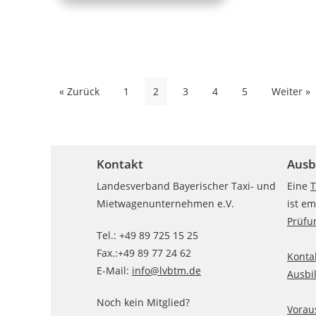
Seitennummerierung
« Zurück
1
2
3
4
5
Weiter »
der
Beiträge
Kontakt
Ausb
Landesverband Bayerischer Taxi- und
Eine
T
Mietwagenunternehmen e.V.
ist e
Prüfu
Tel.: +49 89 725 15 25
Fax.:+49 89 77 24 62
Konta
E-Mail:
info@lvbtm.de
Ausbi
Noch kein Mitglied?
Vorau