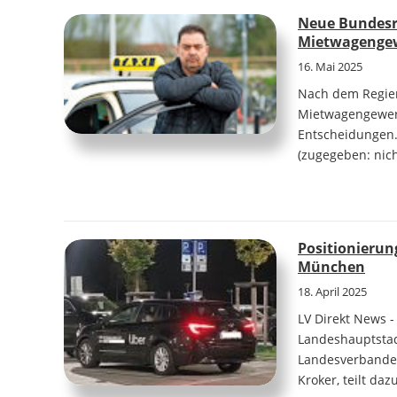
Neue Bundesre
Mietwagengew
16. Mai 2025
Nach dem Regieru
Mietwagengewer
Entscheidungen. 
(zugegeben: nich
Positionieru
München
18. April 2025
LV Direkt News -
Landeshauptstad
Landesverbandes
Kroker, teilt daz