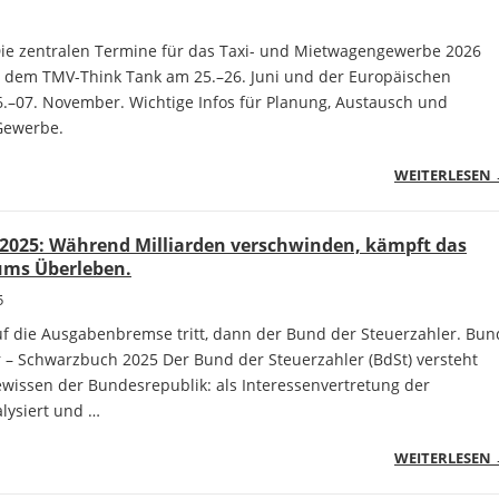
Die zentralen Termine für das Taxi- und Mietwagengewerbe 2026
it dem TMV-Think Tank am 25.–26. Juni und der Europäischen
.–07. November. Wichtige Infos für Planung, Austausch und
Gewerbe.
WEITERLESEN
2025: Während Milliarden verschwinden, kämpft das
ums Überleben.
5
 die Ausgabenbremse tritt, dann der Bund der Steuerzahler. Bun
r – Schwarzbuch 2025 Der Bund der Steuerzahler (BdSt) versteht
ewissen der Bundesrepublik: als Interessenvertretung der
lysiert und …
WEITERLESEN