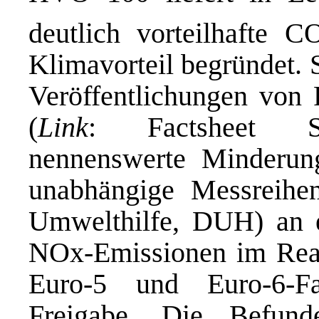
deutlich vorteilhafte C
Klimavorteil begründet. 
Veröffentlichungen von 
(
Link
: Factsheet Sch
nennenswerte Minderung
unabhängige Messreihe
Umwelthilfe, DUH) an e
NOx-Emissionen im Realb
Euro-5 und Euro-6-Fa
Freigabe. Die Befund