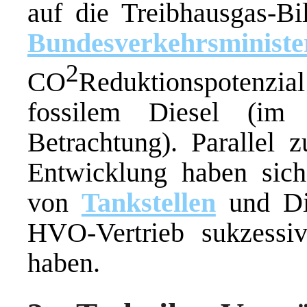
auf die Treibhausgas-Bi
Bundesverkehrsminist
2
CO
Reduktionspotenzia
fossilem Diesel (im 
Betrachtung). Parallel z
Entwicklung haben sic
von
Tankstellen
und Die
HVO-Vertrieb sukzessiv
haben.