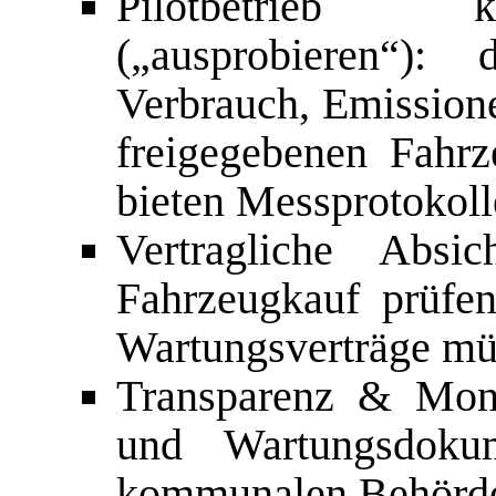
Pilotbetrieb ko
(„ausprobieren“):
Verbrauch, Emission
freigegebenen Fahr
bieten Messprotokolle
Vertragliche Absi
Fahrzeugkauf prüfen
Wartungsverträge mü
Transparenz & Moni
und Wartungsdoku
kommunalen Behörden