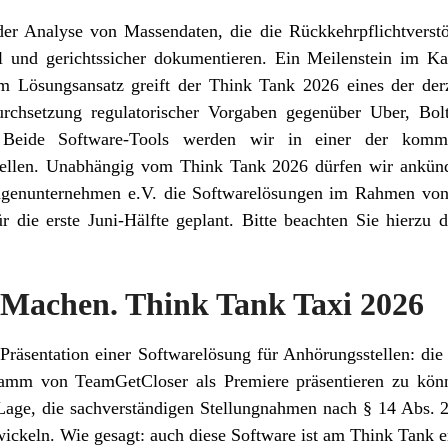
er Analyse von Massendaten, die die Rückkehrpflichtverst
 und gerichtssicher dokumentieren. Ein Meilenstein im Ka
em Lösungsansatz greift der Think Tank 2026 eines der der
urchsetzung regulatorischer Vorgaben gegenüber Uber, Bol
. Beide Software-Tools werden wir in einer der kom
ellen. Unabhängig vom Think Tank 2026 dürfen wir ankünd
agenunternehmen e.V. die Softwarelösungen im Rahmen von 
r die erste Juni-Hälfte geplant. Bitte beachten Sie hierzu
 Machen. Think Tank Taxi 2026
e Präsentation einer Softwarelösung für Anhörungsstellen: di
gramm von TeamGetCloser als Premiere präsentieren zu könn
 Lage, die sachverständigen Stellungnahmen nach § 14 Abs. 2 
wickeln. Wie gesagt: auch diese Software ist am Think Tank e