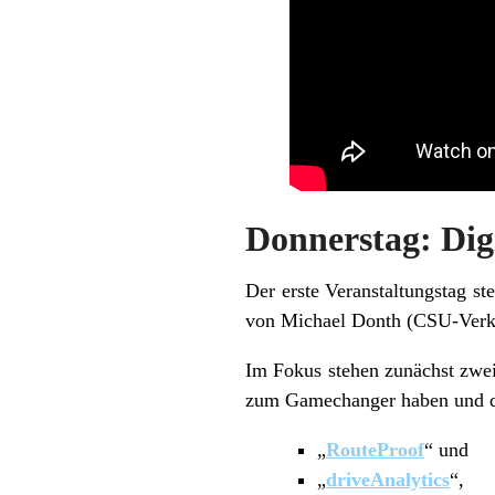
Donnerstag: Digi
Der erste Veranstaltungstag st
von Michael Donth (CSU-Verkeh
Im Fokus stehen zunächst zwei
zum Gamechanger haben und die 
„
RouteProof
“ und
„
driveAnalytics
“,