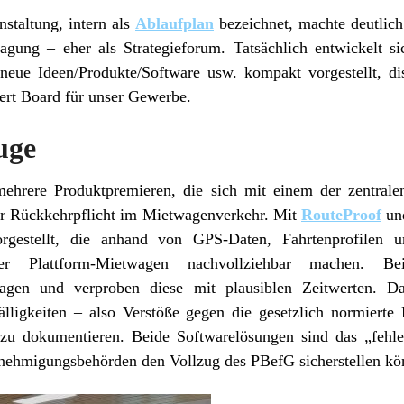
staltung, intern als
Ablaufplan
bezeichnet, machte deutlich
tagung – eher als Strategieforum. Tatsächlich entwickelt 
 neue Ideen/Produkte/Software usw. kompakt vorgestellt, dis
ert Board für unser Gewerbe.
uge
mehrere Produktpremieren, die sich mit einem der zentral
der Rückkehrpflicht im Mietwagenverkehr. Mit
RouteProof
un
orgestellt, die anhand von GPS-Daten, Fahrtenprofilen u
er Plattform-Mietwagen nachvollziehbar machen. Be
gen und verproben diese mit plausiblen Zeitwerten. Da
lligkeiten – also Verstöße gegen die gesetzlich normierte
 zu dokumentieren. Beide Softwarelösungen sind das „fehl
enehmigungsbehörden den Vollzug des PBefG sicherstellen kö