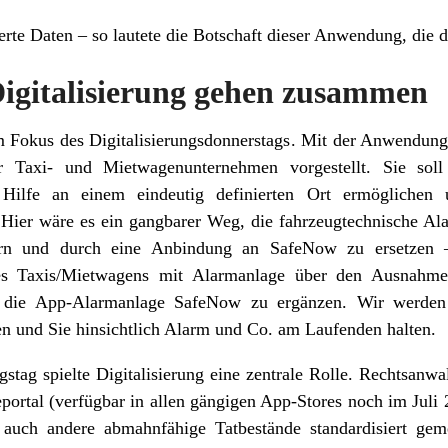
rte Daten – so lautete die Botschaft dieser Anwendung, die der
Digitalisierung gehen zusammen
m Fokus des Digitalisierungsdonnerstags. Mit der Anwendun
r Taxi- und Mietwagenunternehmen vorgestellt. Sie sol
e Hilfe an einem eindeutig definierten Ort ermöglichen
. Hier wäre es ein gangbarer Weg, die fahrzeugtechnische A
rn und durch eine Anbindung an SafeNow zu ersetzen 
nes Taxis/Mietwagens mit Alarmanlage über den Ausnahm
r die App-Alarmanlage SafeNow zu ergänzen. Wir werden
en und Sie hinsichtlich Alarm und Co. am Laufenden halten.
tag spielte Digitalisierung eine zentrale Rolle. Rechtsanwal
portal (verfügbar in allen gängigen App-Stores noch im Juli 
 auch andere abmahnfähige Tatbestände standardisiert ge