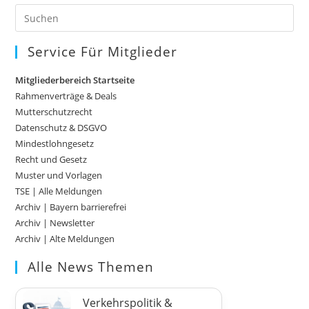
Pre
Es
to
Service Für Mitglieder
clo
Mitgliederbereich Startseite
the
Rahmenverträge & Deals
sea
Mutterschutzrecht
pan
Datenschutz & DSGVO
Mindestlohngesetz
Recht und Gesetz
Muster und Vorlagen
TSE | Alle Meldungen
Archiv | Bayern barrierefrei
Archiv | Newsletter
Archiv | Alte Meldungen
Alle News Themen
Verkehrspolitik &