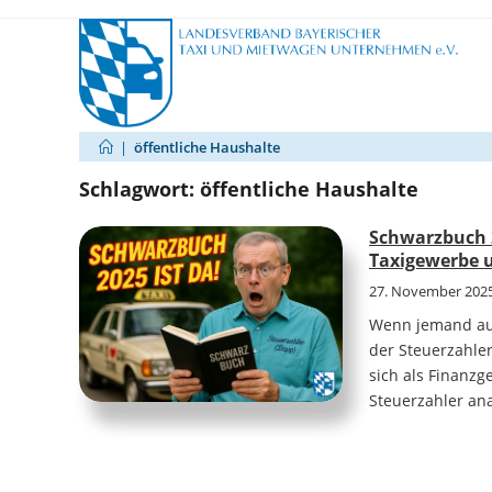
Zum
Inhalt
springen
|
öffentliche Haushalte
Schlagwort:
öffentliche Haushalte
Schwarzbuch 
Taxigewerbe 
27. November 202
Wenn jemand auf
der Steuerzahle
sich als Finanzg
Steuerzahler ana