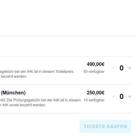
490,00
€
Verringern
Erh
-
+
A
der
die
bühr bei der IHK ist in diesem Ticketpreis
50
verfügbar
Ticketanzah
Tick
b bezahlt werden.
n
für
für
Teilnahme
Tei
z
r (München)
250,00
€
Verringern
Erh
-
+
Unternehme
Unt
A
der
die
: Die Prüfungsgebühr bei der IHK ist in diesem
10
verfügbar
7
a
7
Ticketanzah
Tick
er IHK vorab bezahlt werden.
(München)
(Mü
n
für
h
für
Teilnahme
Tei
z
l
Unternehme
Unt
TICKETS KAUFEN
7
a
7
für
für