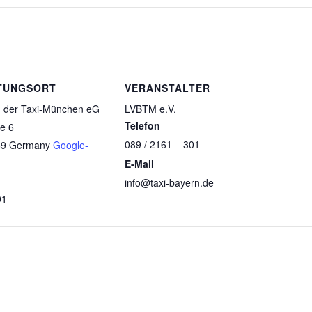
h
Wiederholer
Wied
(München)
(Mü
l
TUNGSORT
VERANSTALTER
 der Taxi-München eG
LVBTM e.V.
Telefon
e 6
089 / 2161 – 301
69
Germany
Google-
E-Mail
info@taxi-bayern.de
01