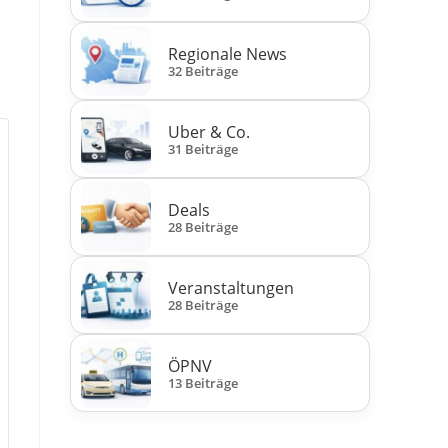
Regionale News
32 Beiträge
Uber & Co.
31 Beiträge
Deals
öhe
28 Beiträge
l
etsanzahl
Veranstaltungen
lnahme
öhe
28 Beiträge
rkurs
ernehmerkurs
l
etsanzahl
nchen)
ÖPNV
13 Beiträge
lnahme
rkurs
ernehmerkurs