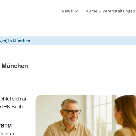
News
Kurse & Veranstaltungen
gen) in München
n München
chtet sich an
ie IHK-Sach-
VBTM
lder ab: