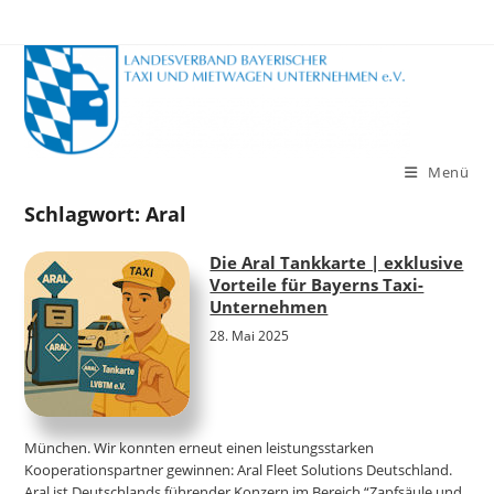
Zum
Inhalt
springen
Menü
Schlagwort:
Aral
Die Aral Tankkarte | exklusive
Vorteile für Bayerns Taxi-
Unternehmen
28. Mai 2025
München. Wir konnten erneut einen leistungsstarken
Kooperationspartner gewinnen: Aral Fleet Solutions Deutschland.
Aral ist Deutschlands führender Konzern im Bereich “Zapfsäule und