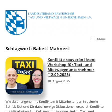
Zum
Inhalt
springen
Menü
Schlagwort:
Babett Mahnert
Konflikte souverän lösen:
Workshop für Taxi- und
Mietwagenunternehmer
(12.09.2025)
18. August 2025
Wie du unangenehme Konflikte mit Mitarbeitenden in deinem
Betrieb löst und Dir dabei nervige Diskussionen ersparst. Konflikte
mit Mitarbeitenden, Kollegen und Kunden sind im Taxi- und