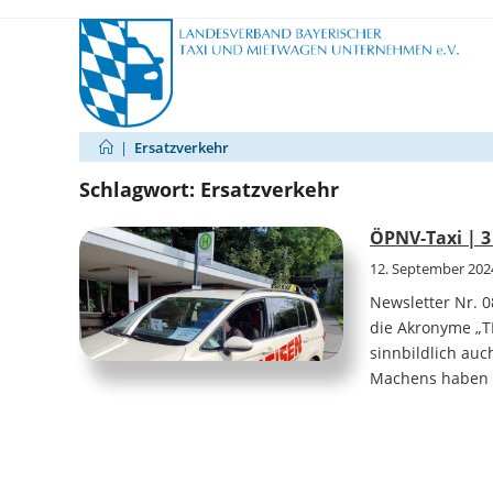
Zum
Inhalt
springen
|
Ersatzverkehr
Schlagwort:
Ersatzverkehr
ÖPNV-Taxi | 3
12. September 202
Newsletter Nr. 
die Akronyme „T
sinnbildlich au
Machens haben 