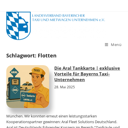
Zum
Inhalt
springen
Menü
Schlagwort:
Flotten
Die Aral Tankkarte | exklusive
Vorteile für Bayerns Taxi-
Unternehmen
28. Mai 2025
München. Wir konnten erneut einen leistungsstarken
Kooperationspartner gewinnen: Aral Fleet Solutions Deutschland.
Aral ist Deutschlands führender Konzern im Bereich “Zapfsäule und