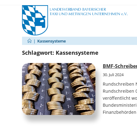
Zum
Inhalt
springen
|
Kassensysteme
Schlagwort:
Kassensysteme
BMF-Schreiben
30. Juli 2024
Rundschreiben N
Rundschreiben 0
veröffentlicht 
Bundesministeri
Finanzbehörden 