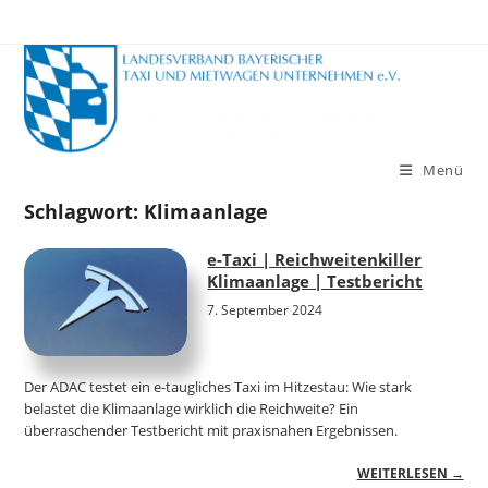
Zum
Inhalt
springen
Menü
Schlagwort:
Klimaanlage
e-Taxi | Reichweitenkiller
Klimaanlage | Testbericht
7. September 2024
Der ADAC testet ein e-taugliches Taxi im Hitzestau: Wie stark
belastet die Klimaanlage wirklich die Reichweite? Ein
überraschender Testbericht mit praxisnahen Ergebnissen.
WEITERLESEN →