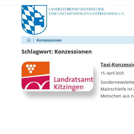
Zum
Inhalt
springen
|
Konzessionen
Schlagwort:
Konzessionen
Taxi-Konzessi
15. April 2025
Sondernewsletter
Mainschleife ist
Menschen aus na