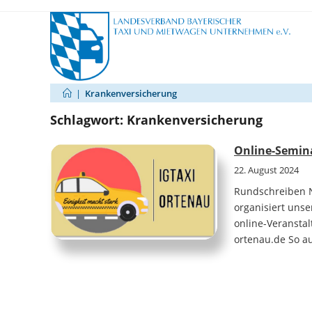
Zum
Inhalt
springen
|
Krankenversicherung
Schlagwort:
Krankenversicherung
Online-Semina
22. August 2024
Rundschreiben N
organisiert uns
online-Veranstal
ortenau.de So au