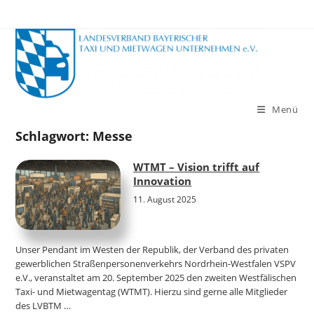
Zum
Inhalt
springen
Menü
Schlagwort:
Messe
WTMT – Vision trifft auf
Innovation
11. August 2025
Unser Pendant im Westen der Republik, der Verband des privaten
gewerblichen Straßenpersonenverkehrs Nordrhein-Westfalen VSPV
e.V., veranstaltet am 20. September 2025 den zweiten Westfälischen
Taxi- und Mietwagentag (WTMT). Hierzu sind gerne alle Mitglieder
des LVBTM …