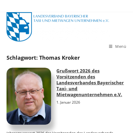
Zum
Inhalt
springen
Menü
Schlagwort:
Thomas Kroker
Grußwort 2026 des
Vorsitzenden des
Landesverbandes Bayerischer
Taxi- und
Mietwagenunternehmen e.V.
1. Januar 2026
Jahresgrusswort 2026 des Vorsitzenden des Landesverbands