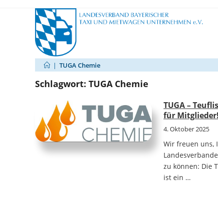
Zum
Inhalt
springen
|
TUGA Chemie
Schlagwort:
TUGA Chemie
TUGA – Teufli
für Mitglieder
4. Oktober 2025
Wir freuen uns, 
Landesverbandes
zu können: Die
ist ein …