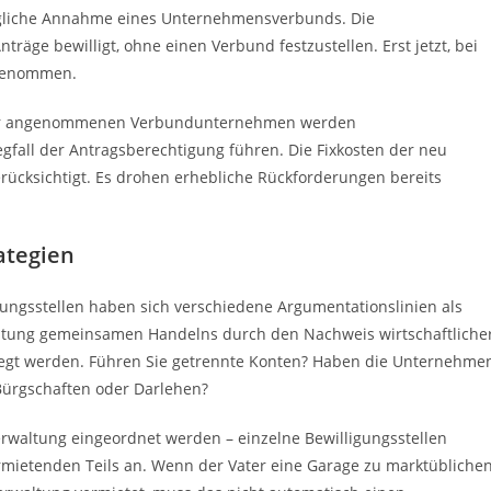
trägliche Annahme eines Unternehmensverbunds. Die
äge bewilligt, ohne einen Verbund festzustellen. Erst jetzt, bei
ngenommen.
ller angenommenen Verbundunternehmen werden
all der Antragsberechtigung führen. Die Fixkosten der neu
cksichtigt. Es drohen erhebliche Rückforderungen bereits
ategien
gungsstellen haben sich verschiedene Argumentationslinien als
utung gemeinsamen Handelns durch den Nachweis wirtschaftliche
erlegt werden. Führen Sie getrennte Konten? Haben die Unternehme
Bürgschaften oder Darlehen?
rwaltung eingeordnet werden – einzelne Bewilligungsstellen
ietenden Teils an. Wenn der Vater eine Garage zu marktübliche