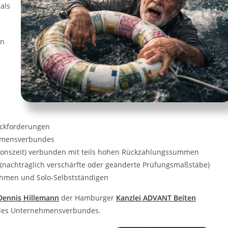
 als
en
ückforderungen
hmensverbundes
tionszeit) verbunden mit teils hohen Rückzahlungssummen
(nachträglich verschärfte oder geänderte Prüfungsmaßstäbe)
ehmen und Solo-Selbstständigen
Dennis Hillemann
der Hamburger
Kanzlei ADVANT Beiten
ge des Unternehmensverbundes.