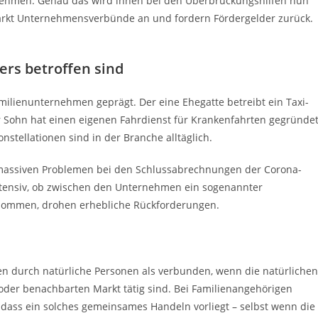
rnehmen. Genau das wird ihnen bei den Überbrückungshilfen nun
ärkt Unternehmensverbünde an und fordern Fördergelder zurück.
s betroffen sind
milienunternehmen geprägt. Der eine Ehegatte betreibt ein Taxi-
Sohn hat einen eigenen Fahrdienst für Krankenfahrten gegründet
onstellationen sind in der Branche alltäglich.
 massiven Problemen bei den Schlussabrechnungen der Corona-
intensiv, ob zwischen den Unternehmen ein sogenannter
nommen, drohen erhebliche Rückforderungen.
n durch natürliche Personen als verbunden, wenn die natürlichen
er benachbarten Markt tätig sind. Bei Familienangehörigen
 dass ein solches gemeinsames Handeln vorliegt – selbst wenn die