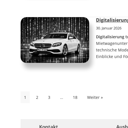
Digitalisieru
30. Januar 2026
Digitalisierung t
Mietwagenuntern
technische Moder
Einblicke und Fö
Seitennummerierung
1
2
3
…
18
Weiter »
der
Beiträge
Kontakt
Ausb