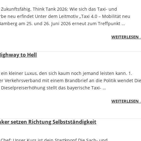
t. Zukunftsfähig. Think Tank 2026: Wie sich das Taxi- und
e neu erfindet Unter dem Leitmotiv „Taxi 4.0 – Mobilität neu
amberg am 25. und 26. Juni 2026 erneut zum Treffpunkt …
WEITERLESEN
Highway to Hell
 – ein kleiner Luxus, den sich kaum noch jemand leisten kann. 1.
r Verkehrsverband mit einem Brandbrief an die Politik wendet Di
 Dieselpreiserhöhung stellt das bayerische Taxi- …
WEITERLESEN
inker setzen Richtung Selbstständigkeit
hef: Unser Kurs ist dein Startknopf Die Sach- und