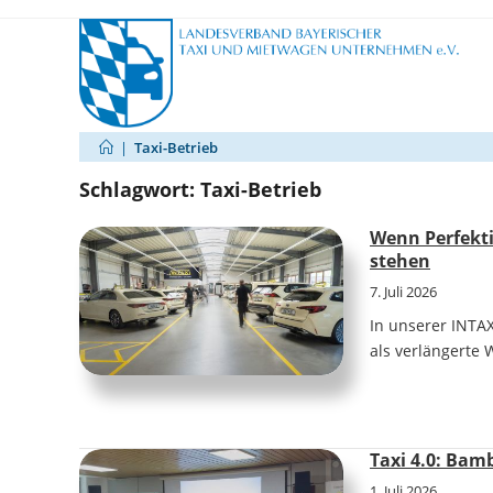
Zum
Inhalt
springen
|
Taxi-Betrieb
Schlagwort:
Taxi-Betrieb
Wenn Perfekt
stehen
7. Juli 2026
In unserer INTA
als verlängerte 
Taxi 4.0: Bam
1. Juli 2026