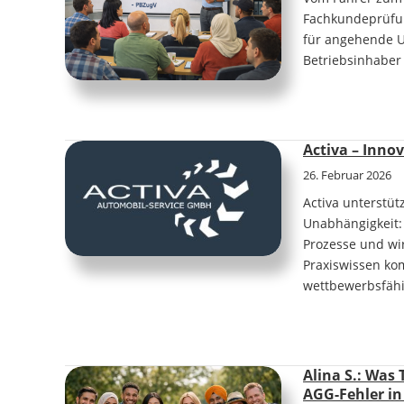
Fachkundeprüfun
für angehende Un
Betriebsinhaber 
Activa – Innov
26. Februar 2026
Activa unterstü
Unabhängigkeit: 
Prozesse und wir
Praxiswissen ko
wettbewerbsfäh
Alina S.: Was
AGG-Fehler in