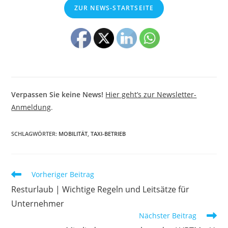
ZUR NEWS-STARTSEITE
Verpassen Sie keine News!
Hier geht’s zur Newsletter-
Anmeldung
.
SCHLAGWÖRTER
:
MOBILITÄT
,
TAXI-BETRIEB
Weitere
Vorheriger Beitrag
Artikel
Resturlaub | Wichtige Regeln und Leitsätze für
ansehen
Unternehmer
Nächster Beitrag