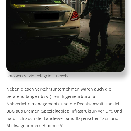
Foto von Silvio Pelegrin | Pexels
Neben diesen Verkehrsunternehmen waren auch die
beratend tätige nbsw (= ein Ingenieurbüro für
Nahverkehrsmanagement), und die Rechtsanwaltskanzlei
BBG aus Bremen (Spezialgebiet: Infrastruktur) vor Ort. Und
natürlich auch der Landesverband Bayerischer Taxi- und
Mietwagenunternehmen e.V.