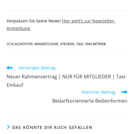
Verpassen Sie keine News!
Hier geht’s zur Newsletter-
Anmeldung
.
SCHLAGWÖRTER
:
MINDESTLOHN
,
STEUERN
,
TAXI
,
TAXI-BETRIEB
Weitere
Vorheriger Beitrag
Artikel
Neuer Rahmenvertrag | NUR FÜR MITGLIEDER | Taxi-
ansehen
Einkauf
Nächster Beitrag
Bedarfsorientierte Bedienformen
DAS KÖNNTE DIR AUCH GEFALLEN