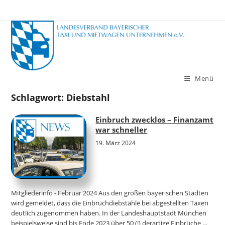
Zum
Inhalt
springen
Menü
Schlagwort:
Diebstahl
Einbruch zwecklos – Finanzamt
war schneller
19. März 2024
Mitgliederinfo - Februar 2024 Aus den großen bayerischen Städten
wird gemeldet, dass die Einbruchdiebstähle bei abgestellten Taxen
deutlich zugenommen haben. In der Landeshauptstadt München
beispielsweise sind bis Ende 2023 über 50 (!) derartige Einbrüche …