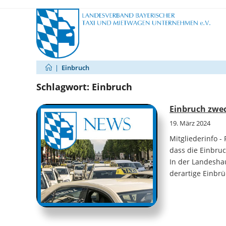
Zum
Inhalt
springen
|
Einbruch
Schlagwort:
Einbruch
Einbruch zwec
19. März 2024
Mitgliederinfo 
dass die Einbru
In der Landeshau
derartige Einbr