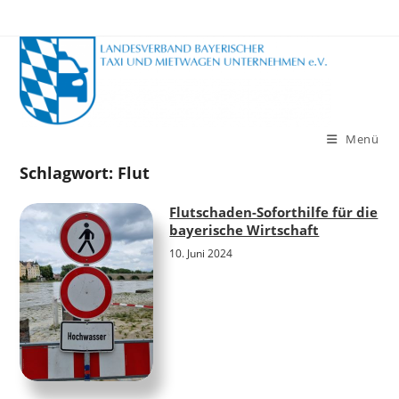
Zum
Inhalt
springen
Menü
Schlagwort:
Flut
Flutschaden-Soforthilfe für die
bayerische Wirtschaft
10. Juni 2024