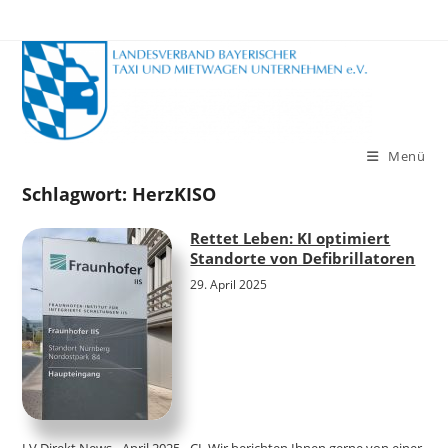
Zum
Inhalt
springen
Menü
Schlagwort:
HerzKISO
Rettet Leben: KI optimiert
Standorte von Defibrillatoren
29. April 2025