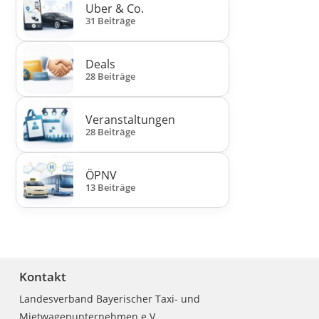
Uber & Co.
31 Beiträge
Deals
28 Beiträge
Veranstaltungen
28 Beiträge
ÖPNV
13 Beiträge
Kontakt
Landesverband Bayerischer Taxi- und
Mietwagenunternehmen e.V.