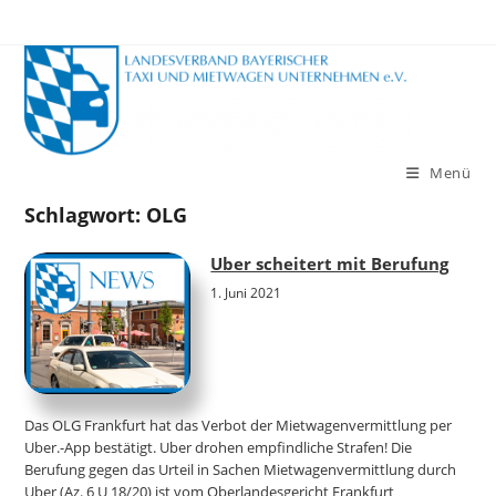
Zum
Inhalt
springen
Menü
Schlagwort:
OLG
Uber scheitert mit Berufung
1. Juni 2021
Das OLG Frankfurt hat das Verbot der Mietwagenvermittlung per
Uber.-App bestätigt. Uber drohen empfindliche Strafen! Die
Berufung gegen das Urteil in Sachen Mietwagenvermittlung durch
Uber (Az. 6 U 18/20) ist vom Oberlandesgericht Frankfurt