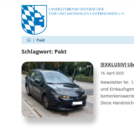
Zum
Inhalt
springen
|
Pakt
Schlagwort:
Pakt
[EXKLUSIV] Ub
16. April 2025
Newsletter Nr. 1
und Einkaufsgeno
bemerkenswerte 
Diese Handreich