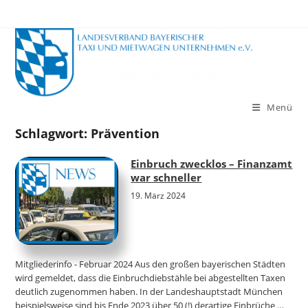
Zum
Inhalt
springen
Menü
Schlagwort:
Prävention
Einbruch zwecklos – Finanzamt
war schneller
19. März 2024
Mitgliederinfo - Februar 2024 Aus den großen bayerischen Städten
wird gemeldet, dass die Einbruchdiebstähle bei abgestellten Taxen
deutlich zugenommen haben. In der Landeshauptstadt München
beispielsweise sind bis Ende 2023 über 50 (!) derartige Einbrüche …