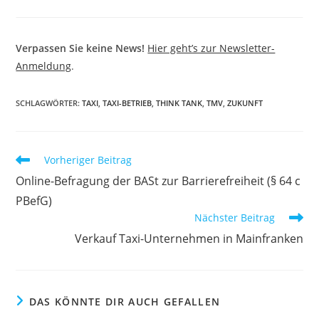
Verpassen Sie keine News!
Hier geht’s zur Newsletter-
Anmeldung
.
SCHLAGWÖRTER
:
TAXI
,
TAXI-BETRIEB
,
THINK TANK
,
TMV
,
ZUKUNFT
Weitere
Vorheriger Beitrag
Artikel
Online-Befragung der BASt zur Barrierefreiheit (§ 64 c
ansehen
PBefG)
Nächster Beitrag
Verkauf Taxi-Unternehmen in Mainfranken
DAS KÖNNTE DIR AUCH GEFALLEN