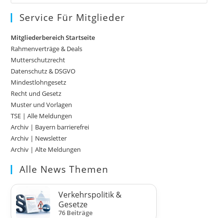
Es
to
Service Für Mitglieder
clo
Mitgliederbereich Startseite
the
Rahmenverträge & Deals
sea
Mutterschutzrecht
pan
Datenschutz & DSGVO
Mindestlohngesetz
Recht und Gesetz
Muster und Vorlagen
TSE | Alle Meldungen
Archiv | Bayern barrierefrei
Archiv | Newsletter
Archiv | Alte Meldungen
Alle News Themen
Verkehrspolitik &
Gesetze
76 Beiträge