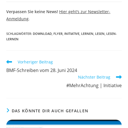
Verpassen Sie keine News!
Hier geht’s zur Newsletter-
Anmeldung
.
SCHLAGWÖRTER
:
DOWNLOAD
,
FLYER
,
INITIATIVE
,
LERNEN
,
LESEN
,
LESEN-
LERNEN
Weitere
Vorheriger Beitrag
Artikel
BMF-Schreiben vom 28. Juni 2024
ansehen
Nächster Beitrag
#MehrAchtung | Initiative
DAS KÖNNTE DIR AUCH GEFALLEN