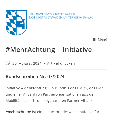
Zum
Inhalt
springen
Menü
#MehrAchtung | Initiative
Beitrag
30. August 2024
Artikel drucken
veröffentlicht:
Rundschreiben Nr. 07/2024
Initiative #MehrAchtung: Ein Bündnis des BMDV, des DVR
und einer Anzahl von Partnerorganisationen aus dem
Mobilitätsbereich, der sogenannten Partner-Allianz.
#mehrAchtung
ist eine neue, bundesweite Initiative für