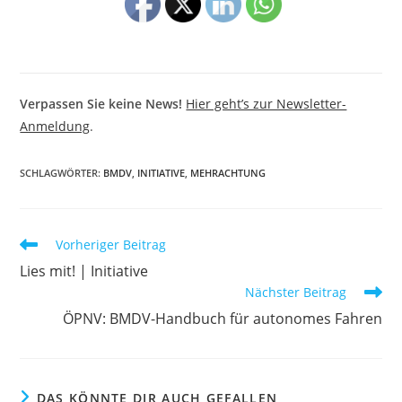
Verpassen Sie keine News!
Hier geht’s zur Newsletter-
Anmeldung
.
SCHLAGWÖRTER
:
BMDV
,
INITIATIVE
,
MEHRACHTUNG
Weitere
Vorheriger Beitrag
Artikel
Lies mit! | Initiative
ansehen
Nächster Beitrag
ÖPNV: BMDV-Handbuch für autonomes Fahren
DAS KÖNNTE DIR AUCH GEFALLEN