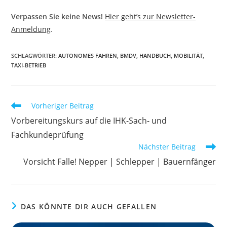
Verpassen Sie keine News!
Hier geht’s zur Newsletter-
Anmeldung
.
SCHLAGWÖRTER
:
AUTONOMES FAHREN
,
BMDV
,
HANDBUCH
,
MOBILITÄT
,
TAXI-BETRIEB
Weitere
Vorheriger Beitrag
Artikel
Vorbereitungskurs auf die IHK-Sach- und
ansehen
Fachkundeprüfung
Nächster Beitrag
Vorsicht Falle! Nepper | Schlepper | Bauernfänger
DAS KÖNNTE DIR AUCH GEFALLEN