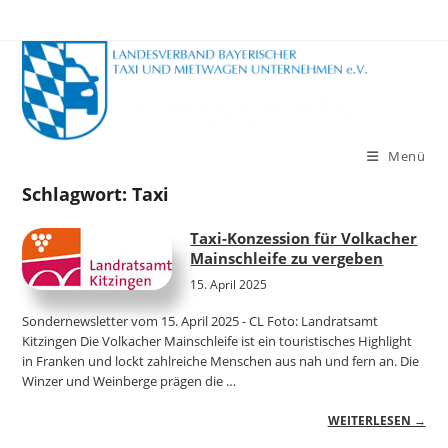
Zum
Inhalt
springen
Menü
Schlagwort:
Taxi
Taxi-Konzession für Volkacher
Mainschleife zu vergeben
15. April 2025
Sondernewsletter vom 15. April 2025 - CL Foto: Landratsamt
Kitzingen Die Volkacher Mainschleife ist ein touristisches Highlight
in Franken und lockt zahlreiche Menschen aus nah und fern an. Die
Winzer und Weinberge prägen die …
WEITERLESEN →