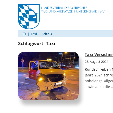
Zum
Inhalt
springen
|
Taxi
|
Seite 3
Schlagwort:
Taxi
Taxi-Versiche
25. August 2024
Rundschreiben N
Jahre 2024 schre
anbelangt. Allge
sowie auch die 