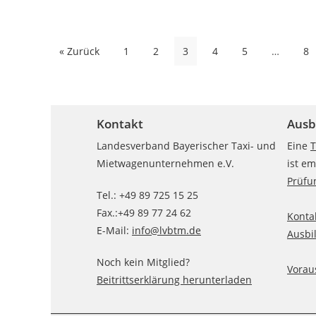
Seitennummerierung
« Zurück
1
2
3
4
5
…
8
der
Beiträge
Kontakt
Ausb
Landesverband Bayerischer Taxi- und
Eine
T
Mietwagenunternehmen e.V.
ist e
Prüfu
Tel.: +49 89 725 15 25
Fax.:+49 89 77 24 62
Konta
E-Mail:
info@lvbtm.de
Ausbi
Noch kein Mitglied?
Vorau
Beitrittserklärung herunterladen