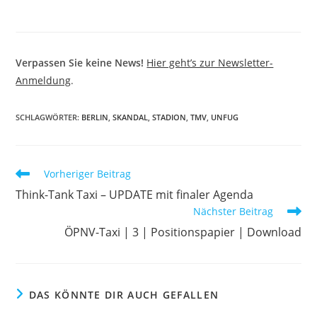
Verpassen Sie keine News!
Hier geht’s zur Newsletter-
Anmeldung
.
SCHLAGWÖRTER
:
BERLIN
,
SKANDAL
,
STADION
,
TMV
,
UNFUG
Weitere
Vorheriger Beitrag
Artikel
Think-Tank Taxi – UPDATE mit finaler Agenda
ansehen
Nächster Beitrag
ÖPNV-Taxi | 3 | Positionspapier | Download
DAS KÖNNTE DIR AUCH GEFALLEN