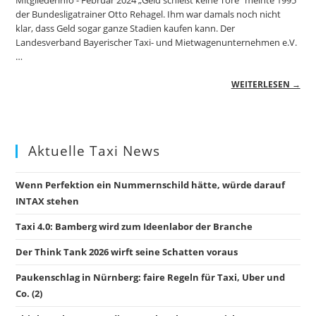
Mitgliederinfo - Februar 2024 „Geld schießt keine Tore“ meinte 1995
der Bundesligatrainer Otto Rehagel. Ihm war damals noch nicht
klar, dass Geld sogar ganze Stadien kaufen kann. Der
Landesverband Bayerischer Taxi- und Mietwagenunternehmen e.V.
…
WEITERLESEN →
Aktuelle Taxi News
Wenn Perfektion ein Nummernschild hätte, würde darauf
INTAX stehen
Taxi 4.0: Bamberg wird zum Ideenlabor der Branche
Der Think Tank 2026 wirft seine Schatten voraus
Paukenschlag in Nürnberg: faire Regeln für Taxi, Uber und
Co. (2)