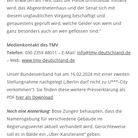
Wir erwarten als TMV, dass die Politik unmittelbar initiativ
wird, das Abgeordnetenhaus und der Senat sich mit
diesem unglaublichen Vorgang beschäftigt und
genauestens geprüft wird, welche Gelder von wem und
ganz besonders auch an wen geflossen sind.“
Medienkontakt des TMV
Telefon
: 030 2359 48011 – E-Mail:
info@tmv-deutschland.de
– Web:
www.tmv-deutschland.de
Unser Bundesverband hat am 16.02.2024 mit einer zweiten
Stellungnahme nachgelegt („Berlin darf nicht zu U***-City
verkommen“). Sie finden diese weitere Presserklärung als
PDF
hier als Download
.
Noch eine Anmerkung
: Böse Zungen behaupten, dass die
Namensgebung für verschiedene Gebäude im
Regierungsviertel aktuell verhandelt wird. Gerüchteweise
soll es in Bälde ein „Uber-Kanzleramt“ geben.