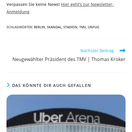
Verpassen Sie keine News!
Hier geht’s zur Newsletter-
Anmeldung
.
SCHLAGWÖRTER
:
BERLIN
,
SKANDAL
,
STADION
,
TMV
,
UNFUG
Weitere
Nächster Beitrag
Artikel
Neugewählter Präsident des TMV | Thomas Kroker
ansehen
DAS KÖNNTE DIR AUCH GEFALLEN