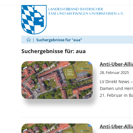
Zum
Inhalt
springen
|
Suchergebnisse für
“aua”
Suchergebnisse für: aua
Anti-Uber-All
28. Februar 2025
LV Direkt News –
Damen und Herre
21. Februar in 
Anti-Uber-All