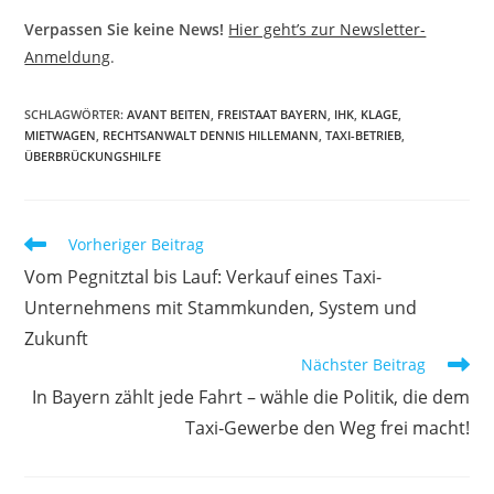
Verpassen Sie keine News!
Hier geht’s zur Newsletter-
Anmeldung
.
SCHLAGWÖRTER
:
AVANT BEITEN
,
FREISTAAT BAYERN
,
IHK
,
KLAGE
,
MIETWAGEN
,
RECHTSANWALT DENNIS HILLEMANN
,
TAXI-BETRIEB
,
ÜBERBRÜCKUNGSHILFE
Weitere
Vorheriger Beitrag
Artikel
Vom Pegnitztal bis Lauf: Verkauf eines Taxi-
ansehen
Unternehmens mit Stammkunden, System und
Zukunft
Nächster Beitrag
In Bayern zählt jede Fahrt – wähle die Politik, die dem
Taxi‑Gewerbe den Weg frei macht!