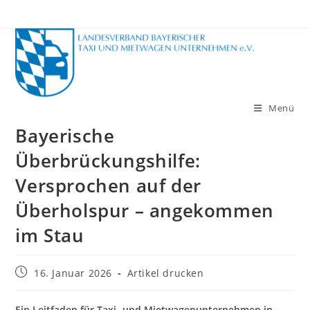
Zum
Inhalt
springen
Menü
Bayerische
Überbrückungshilfe:
Versprochen auf der
Überholspur – angekommen
im Stau
Beitrag
16. Januar 2026
Artikel drucken
veröffentlicht:
Ein Leitfaden für Taxi- und Mietwagenunternehmen in