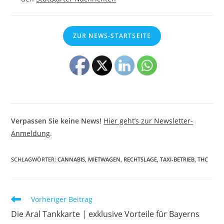
ZUR NEWS-STARTSEITE
Verpassen Sie keine News!
Hier geht’s zur Newsletter-
Anmeldung
.
SCHLAGWÖRTER
:
CANNABIS
,
MIETWAGEN
,
RECHTSLAGE
,
TAXI-BETRIEB
,
THC
Weitere
Vorheriger Beitrag
Artikel
Die Aral Tankkarte | exklusive Vorteile für Bayerns
ansehen