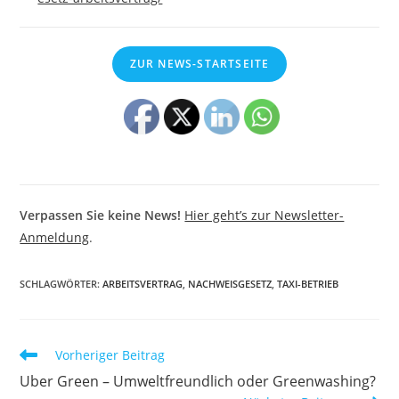
ZUR NEWS-STARTSEITE
Verpassen Sie keine News!
Hier geht’s zur Newsletter-
Anmeldung
.
SCHLAGWÖRTER
:
ARBEITSVERTRAG
,
NACHWEISGESETZ
,
TAXI-BETRIEB
Weitere
Vorheriger Beitrag
Artikel
Uber Green – Umweltfreundlich oder Greenwashing?
ansehen