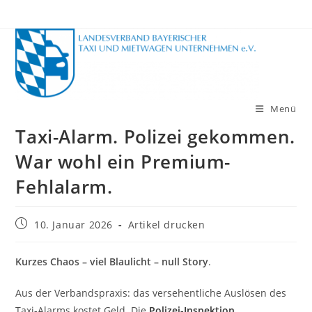
Zum
Inhalt
springen
Menü
Taxi-Alarm. Polizei gekommen.
War wohl ein Premium-
Fehlalarm.
Beitrag
10. Januar 2026
Artikel drucken
veröffentlicht:
Kurzes Chaos – viel Blaulicht – null Story
.
Aus der Verbandspraxis: das versehentliche Auslösen des
Taxi-Alarms kostet Geld. Die
Polizei-Inspektion