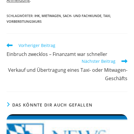
Anmeldung
.
SCHLAGWÖRTER
:
IHK
,
MIETWAGEN
,
SACH- UND FACHKUNDE
,
TAXI
,
VORBEREITUNGSKURS
Weitere
Vorheriger Beitrag
Artikel
Einbruch zwecklos – Finanzamt war schneller
ansehen
Nächster Beitrag
Verkauf und Übertragung eines Taxi- oder Mitwagen-
Geschäfts
DAS KÖNNTE DIR AUCH GEFALLEN